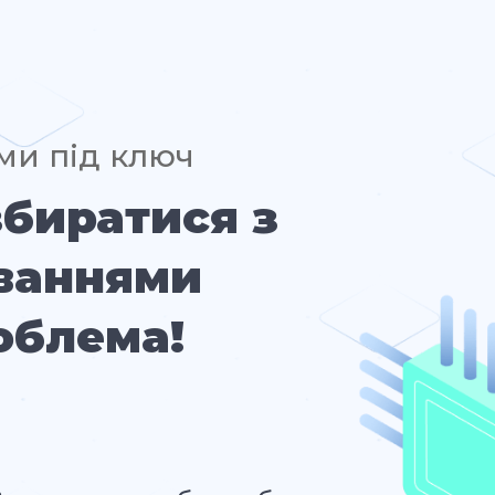
ми під ключ
збиратися з
ваннями
облема!