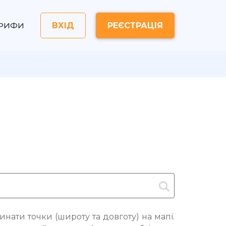
АРИФИ
ВХІД
РЕЄСТРАЦІЯ
нати точки (широту та довготу) на мапі.