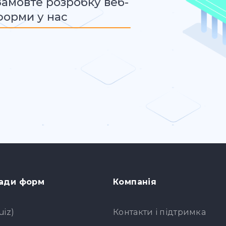
Замовте розробку веб-
форми у нас
ади форм
Компанія
uiz)
Контакти і підтримка