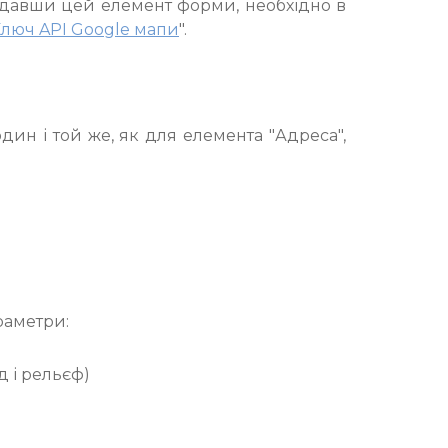
одавши цей елемент форми, необхідно в
люч API Google мапи
".
ин і той же, як для елемента "Адреса",
раметри:
д і рельєф)