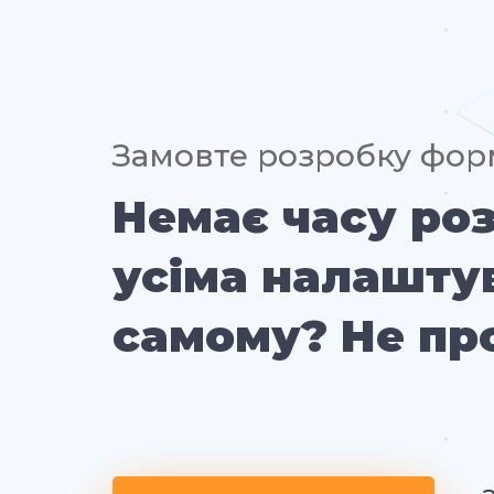
Замовте розробку фор
Немає часу ро
усіма налашту
самому? Не пр