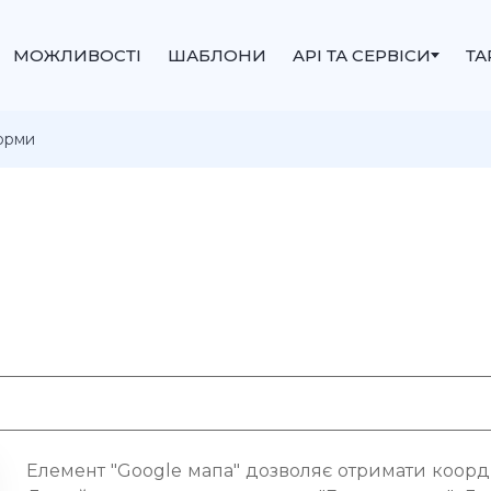
МОЖЛИВОСТІ
ШАБЛОНИ
API ТА СЕРВІСИ
Т
орми
Елемент "Google мапа" дозволяє отримати коорди