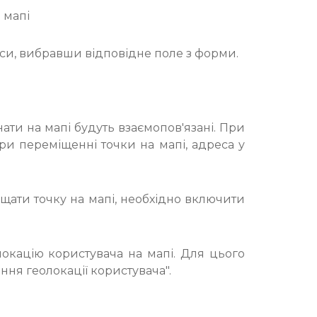
 мапі
еси, вибравши відповідне поле з форми.
ти на мапі будуть взаємопов'язані. При
при переміщенні точки на мапі, адреса у
щати точку на мапі, необхідно включити
окацію користувача на мапі. Для цього
ня геолокації користувача".