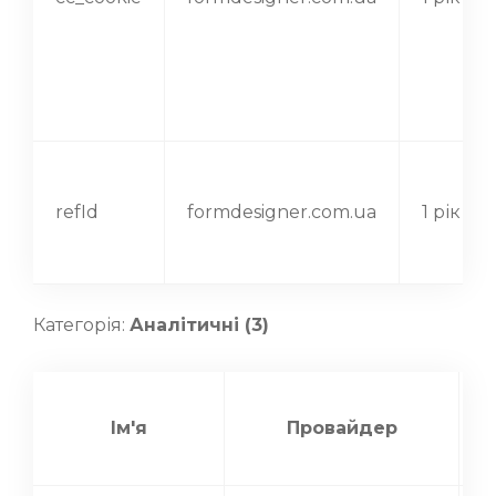
refId
formdesigner.com.ua
1 рік
Категорія:
Аналітичні (3)
Ім'я
Провайдер
з