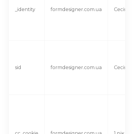
_identity
formdesigner.com.ua
Сесія
sid
formdesigner.com.ua
Сесія
cc_cookie
formdesigner.com.ua
1 рік