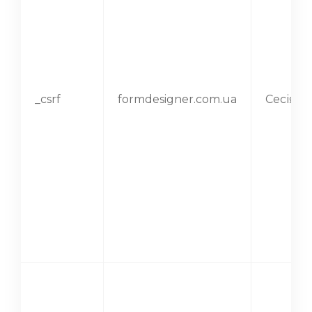
_csrf
formdesigner.com.ua
Сесія