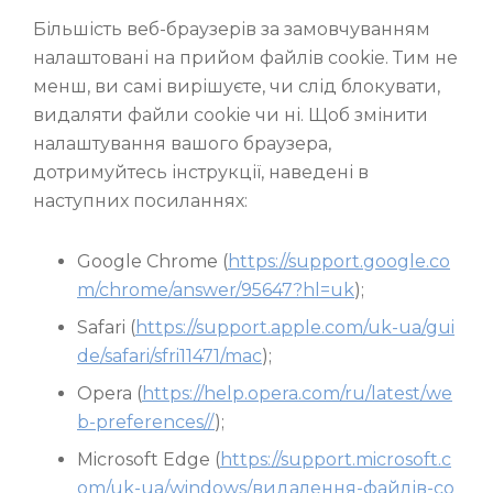
Більшість веб-браузерів за замовчуванням
налаштовані на прийом файлів cookie. Тим не
менш, ви самі вирішуєте, чи слід блокувати,
видаляти файли cookie чи ні. Щоб змінити
налаштування вашого браузера,
дотримуйтесь інструкції, наведені в
наступних посиланнях:
Google Chrome (
https://support.google.co
m/chrome/answer/95647?hl=uk
);
Safari (
https://support.apple.com/uk-ua/gui
de/safari/sfri11471/mac
);
Opera (
https://help.opera.com/ru/latest/we
b-preferences//
);
Microsoft Edge (
https://support.microsoft.c
om/uk-ua/windows/видалення-файлів-co