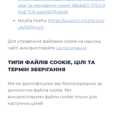
okie-та-керування-ними-168dab11-0753-0
43d-7c16-ede5947fc64d
);
Mozilla Firefox (
https://support.mozilla.org/
uk/kb/Куки
).
Для управління файлами cookie на нашому
сайті, використовуйте
це посилання
.
ТИПИ ФАЙЛІВ COOKIE, ЦІЛІ ТА
ТЕРМІН ЗБЕРІГАННЯ
Ми не ідентифікуємо вас безпосередньо за
допомогою файлів cookie. Ми
використовуємо файли cookie тільки для
наступних цілей: