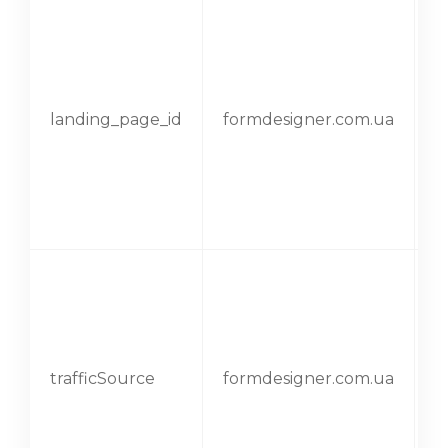
landing_page_id
formdesigner.com.ua
1
trafficSource
formdesigner.com.ua
1