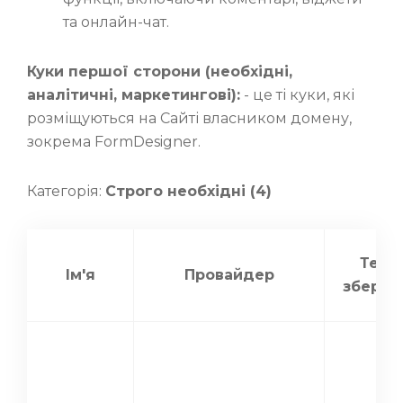
та онлайн-чат.
Куки першої сторони (необхідні,
аналітичні, маркетингові):
- це ті куки, які
розміщуються на Сайті власником домену,
зокрема FormDesigner.
Категорія:
Строго необхідні (4)
Терм
Ім'я
Провайдер
зберіг