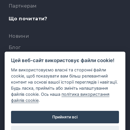
Партнерам
Що почитати?
Новини
Блог
База знань
Цей веб-сайт використовує файли cookie!
Ми використовуємо власні та сторонні файли
Для розробників
cookie, щоб показувати вам більш релевантний
Вбудований AI-асистент
контент на основі вашої історії переглядів і навігації.
Будь ласка, прийміть або змініть налаштування
MCP для AI-клієнтів
файлів cookie. Ось наша
політика використання
файлів cookie
.
Прийняти всі
Українська