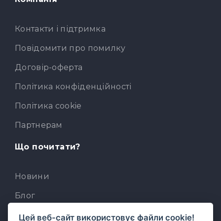
Контакти і підтримка
Повідомити про помилку
Договір-оферта
Політика конфіденційності
Політика cookie
Партнерам
Що почитати?
Новини
Блог
База знань
Цей веб-сайт використовує файли cookie!