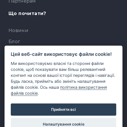
Партнерам
Що почитати?
Новини
Блог
База знань
Цей веб-сайт використовує файли cookie!
Ми використовуємо власні та сторонні файли
Для розробників
cookie, щоб показувати вам більш релевантний
Вбудований AI-асистент
контент на основі вашої історії переглядів і навігації.
Будь ласка, прийміть або змініть налаштування
MCP для AI-клієнтів
файлів cookie. Ось наша
політика використання
файлів cookie
.
Прийняти всі
Українська
Налаштування cookie
English