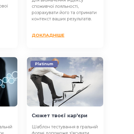
ової
споживчої лояльності,
розрахувати його та отримати
контекст ваших результатів.
ДОКЛАДНІШЕ
Platinum
Сюжет твоєї кар'єри
альній
Шаблон тестування в гральній
ти
формі допоможе з'ясувати