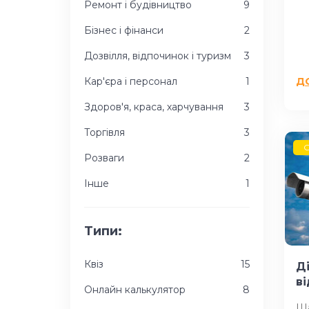
Ремонт і будівництво
9
Бізнес і фінанси
2
Дозвілля, відпочинок і туризм
3
Кар'єра і персонал
1
Д
Здоров'я, краса, харчування
3
Торгівля
3
G
Розваги
2
Інше
1
Типи:
Квіз
15
Д
в
Онлайн калькулятор
8
Ша