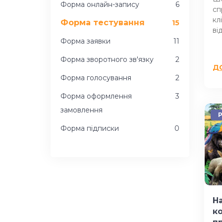
Форма онлайн-запису
6
сп
кл
Форма тестування
15
ві
Форма заявки
11
Форма зворотного зв'язку
2
Д
Форма голосування
2
Форма оформлення
3
замовлення
P
Форма підписки
0
На
к