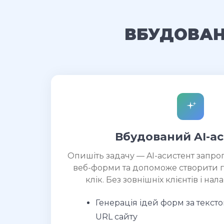
ВБУДОВАН
Вбудований AI-а
Опишіть задачу — AI-асистент запроп
веб-форми та допоможе створити г
клік. Без зовнішніх клієнтів і н
Генерація ідей форм за текст
URL сайту