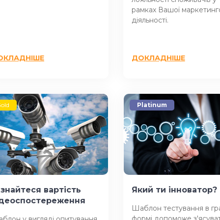
рамках Вашої маркетинг
діяльності.
ОКЛАДНІШЕ
ДОКЛАДНІШЕ
old
Platinum
ізнайтеся вартість
Який ти інноватор?
ідеоспостереження
Шаблон тестування в гр
формі допоможе з'ясува
блон у вигляді опитування