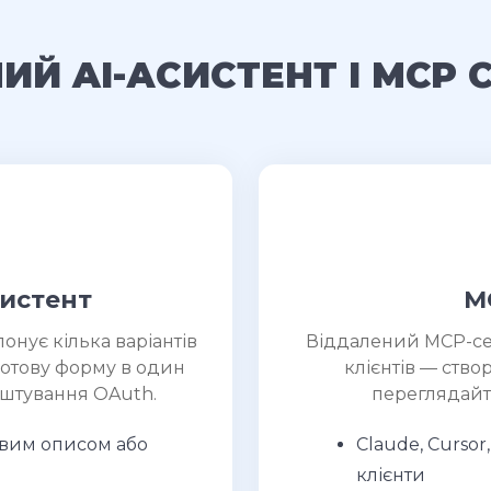
ИЙ AI-АСИСТЕНТ І MCP 
систент
M
онує кілька варіантів
Віддалений MCP-сер
отову форму в один
клієнтів — ство
алаштування OAuth.
переглядайт
овим описом або
Claude, Cursor
клієнти