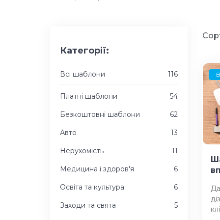
Сор
Категорії:
Всі шаблони
116
B
Платні шаблони
54
Безкоштовні шаблони
62
Авто
13
Нерухомість
11
Ш
Медицина і здоров'я
6
в
Освіта та культура
6
Да
ді
Заходи та свята
5
кл