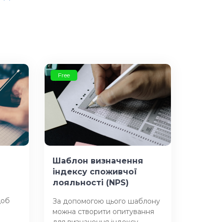
Free
Шаблон визначення
індексу споживчої
лояльності (NPS)
щоб
За допомогою цього шаблону
можна створити опитування
для визначення індексу