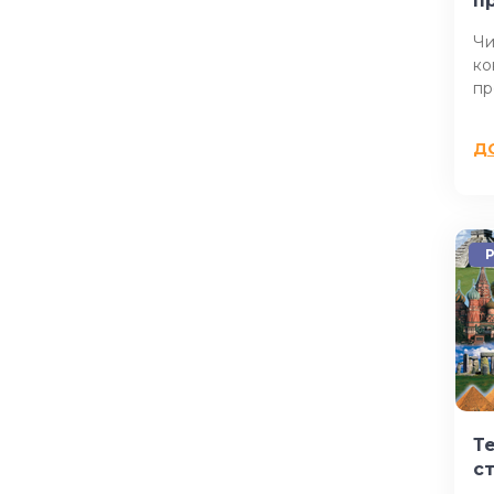
п
Чи
ко
пр
Д
P
Те
с