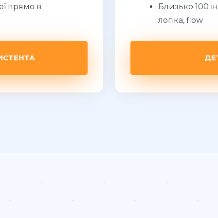
еї прямо в
Близько 100 ін
логіка, flow
ИСТЕНТА
ДЕ