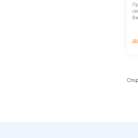
Пр
св
Ва
Д
Cтор