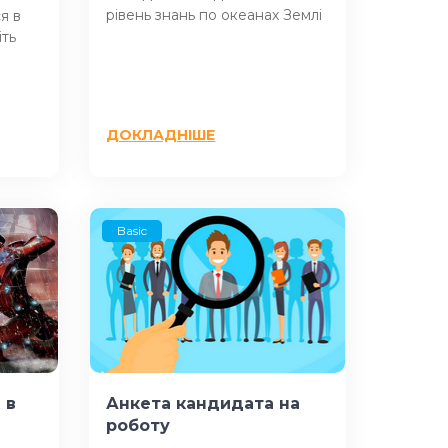
рівень знань по океанах Землі
я в
іть
ДОКЛАДНІШЕ
Basic
 в
Анкета кандидата на
роботу