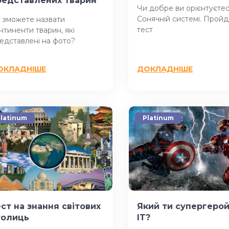
редставлених тварин
Чи добре ви орієнтуєтес
Сонячній системі. Пройд
 зможете назвати
тест
нтиненти тварин, які
едставлені на фото?
ОКЛАДНІШЕ
ДОКЛАДНІШЕ
latinum
Platinum
ст на знання світових
Який ти супергерой
толиць
IT?