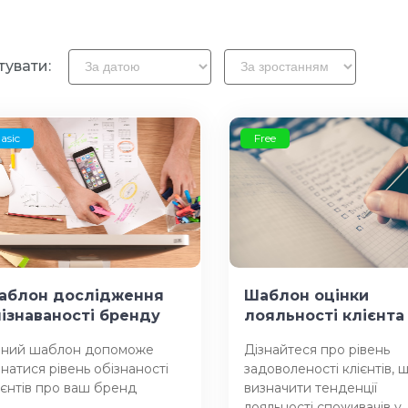
тувати:
asic
Free
аблон дослідження
Шаблон оцінки
пізнаваності бренду
лояльності клієнта
ний шаблон допоможе
Дізнайтеся про рівень
знатися рівень обізнаності
задоволеності клієнтів, 
ієнтів про ваш бренд
визначити тенденції
лояльності споживачів у