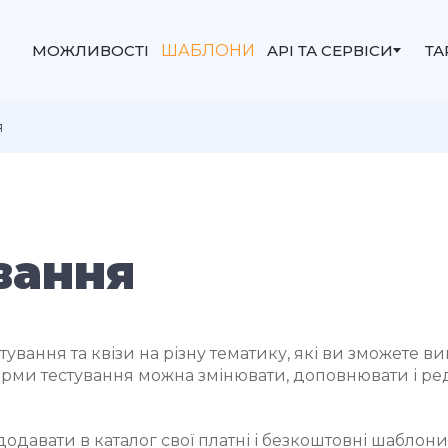
МОЖЛИВОСТІ
ШАБЛОНИ
API ТА СЕРВІСИ
Т
я
вання
итування та квізи на різну тематику, які ви зможете в
орми тестування можна змінювати, доповнювати і ред
.
додавати в каталог свої платні і безкоштовні шаблони