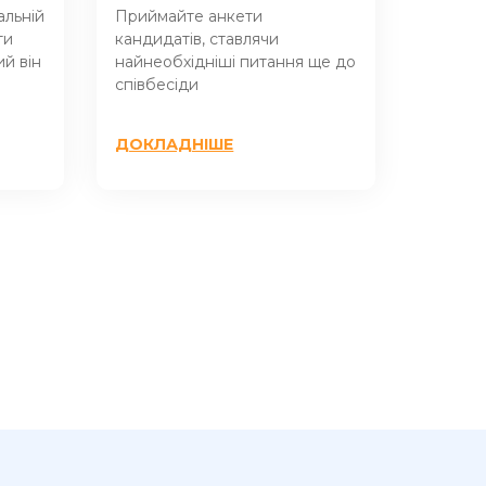
альній
Приймайте анкети
ти
кандидатів, ставлячи
й він
найнеобхідніші питання ще до
співбесіди
ДОКЛАДНІШЕ