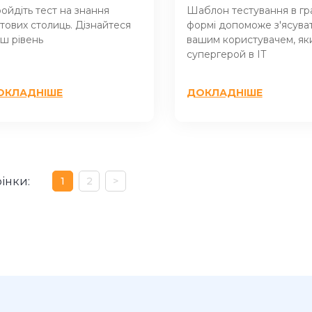
ойдіть тест на знання
Шаблон тестування в гр
ітових столиць. Дізнайтеся
формі допоможе з'ясува
ш рівень
вашим користувачем, яки
супергерой в IT
ОКЛАДНІШЕ
ДОКЛАДНІШЕ
інки:
1
2
>