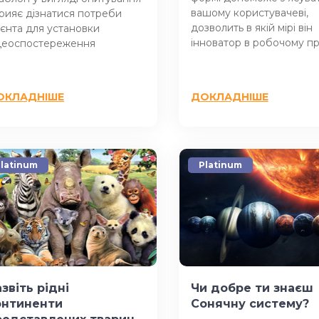
вашому користувачеві,
рияє дізнатися потреби
дозволить в якій мірі він
ієнта для установки
інноватор в робочому пр
деоспостереження
ОКЛАДНІШЕ
ДОКЛАДНІШЕ
latinum
Platinum
звіть рідні
Чи добре ти знаєш
онтиненти
Сонячну систему?