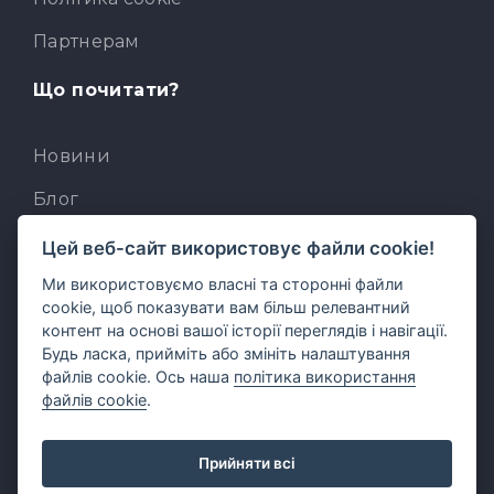
Партнерам
Що почитати?
Новини
Блог
База знань
Цей веб-сайт використовує файли cookie!
Ми використовуємо власні та сторонні файли
Для розробників
cookie, щоб показувати вам більш релевантний
Вбудований AI-асистент
контент на основі вашої історії переглядів і навігації.
Будь ласка, прийміть або змініть налаштування
MCP для AI-клієнтів
файлів cookie. Ось наша
політика використання
файлів cookie
.
Прийняти всі