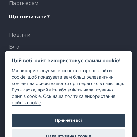
Партнерам
Що почитати?
Новини
Блог
База знань
Цей веб-сайт використовує файли cookie!
Ми використовуємо власні та сторонні файли
Для розробників
cookie, щоб показувати вам більш релевантний
Вбудований AI-асистент
контент на основі вашої історії переглядів і навігації.
Будь ласка, прийміть або змініть налаштування
MCP для AI-клієнтів
файлів cookie. Ось наша
політика використання
файлів cookie
.
Прийняти всі
Українська
Налаштування cookie