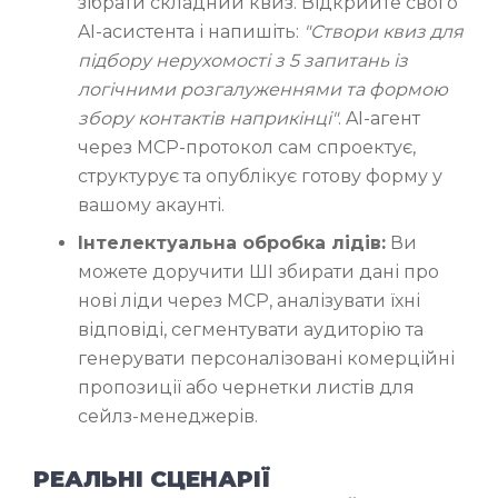
зібрати складний квиз. Відкрийте свого
AI-асистента і напишіть:
"Створи квиз для
підбору нерухомості з 5 запитань із
логічними розгалуженнями та формою
збору контактів наприкінці"
. AI-агент
через MCP-протокол сам спроектує,
структурує та опублікує готову форму у
вашому акаунті.
Інтелектуальна обробка лідів:
Ви
можете доручити ШІ збирати дані про
нові ліди через MCP, аналізувати їхні
відповіді, сегментувати аудиторію та
генерувати персоналізовані комерційні
пропозиції або чернетки листів для
сейлз-менеджерів.
РЕАЛЬНІ СЦЕНАРІЇ