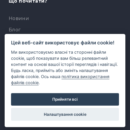
Що почитати?
Новини
Блог
База знань
Цей веб-сайт використовує файли cookie!
Ми використовуємо власні та сторонні файли
Для розробників
cookie, щоб показувати вам більш релевантний
Вбудований AI-асистент
контент на основі вашої історії переглядів і навігації.
Будь ласка, прийміть або змініть налаштування
MCP для AI-клієнтів
файлів cookie. Ось наша
політика використання
файлів cookie
.
Прийняти всі
Українська
Налаштування cookie
English
© 2026 formdesigner.com.ua