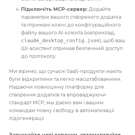
Підключіть MCP-сервер:
Додайте
параметри вашого створеного додатка
та отримані ключі до конфігураційного
файлу вашого AI-клієнта (наприклад,
claude_desktop_config.json
), щоб ваш
ШІ-асистент отримав безпечний доступ
до протоколу.
Ми віримо, що сучасні SaaS-продукти мають
бути відкритими та легко масштабованими.
Надаючи повноцінну платформу для
створення додатків та впроваджуючи
стандарт MCP, мы даємо вам і вашим
командам повну свободу в автоматизації
лідогенерації.
Запускайте нові воронки, автоматизуйте