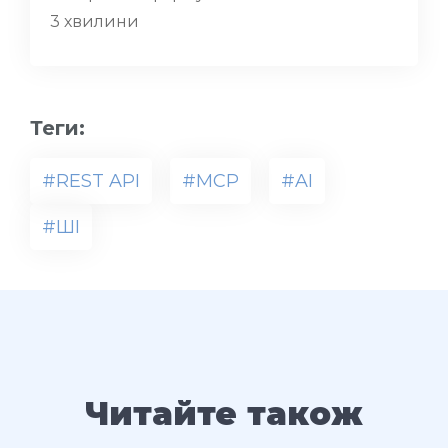
3 хвилини
Теги:
#REST API
#MCP
#AI
#ШІ
Читайте також