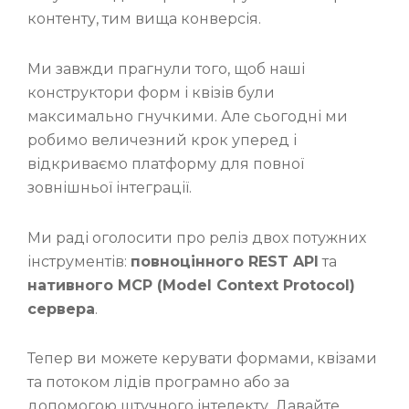
контенту, тим вища конверсія.
Ми завжди прагнули того, щоб наші
конструктори форм і квізів були
максимально гнучкими. Але сьогодні ми
робимо величезний крок уперед і
відкриваємо платформу для повної
зовнішньої інтеграції.
Ми раді оголосити про реліз двох потужних
інструментів:
повноцінного REST API
та
нативного MCP (Model Context Protocol)
сервера
.
Тепер ви можете керувати формами, квізами
та потоком лідів програмно або за
допомогою штучного інтелекту. Давайте