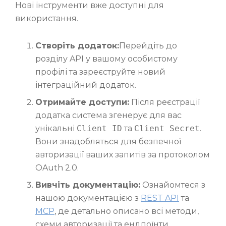
Нові інструменти вже доступні для
використання.
Створіть додаток:
Перейдіть до
розділу API у вашому особистому
профілі та зареєструйте новий
інтеграційний додаток.
Отримайте доступи:
Після реєстрації
додатка система згенерує для вас
унікальні
Client ID
та
Client Secret
.
Вони знадобляться для безпечної
авторизації ваших запитів за протоколом
OAuth 2.0.
Вивчіть документацію:
Ознайомтеся з
нашою документацією з
REST API
та
MCP
, де детально описано всі методи,
схеми авторизації та ендпоїнти.