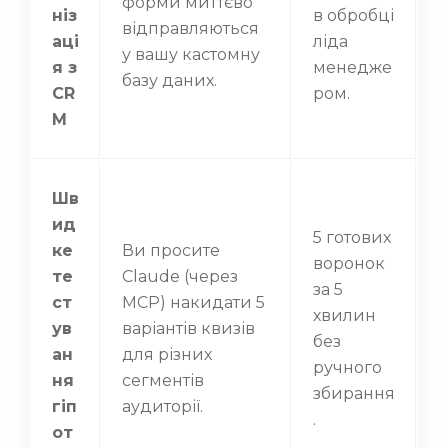
форми миттєво
ніз
в обробці
відправляються
аці
ліда
у вашу кастомну
я з
менедже
базу даних.
CR
ром.
M
Шв
ид
5 готових
ке
Ви просите
воронок
те
Claude (через
за 5
ст
MCP) накидати 5
хвилин
ув
варіантів квизів
без
ан
для різних
ручного
ня
сегментів
збирання
гіп
аудиторії.
.
от