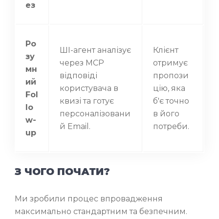
ез
Ро
ШІ-агент аналізує
Клієнт
зу
через MCP
отримує
мн
відповіді
пропози
ий
користувача в
цію, яка
Fol
квизі та готує
б'є точно
lo
персоналізовани
в його
w-
й Email.
потреби.
up
З ЧОГО ПОЧАТИ?
Ми зробили процес впровадження
максимально стандартним та безпечним.