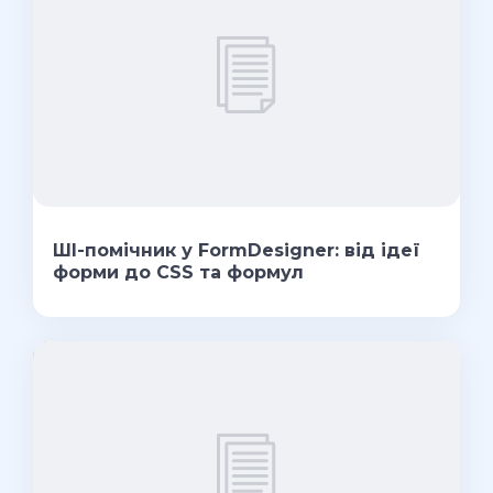
ШІ-помічник у FormDesigner: від ідеї
форми до CSS та формул