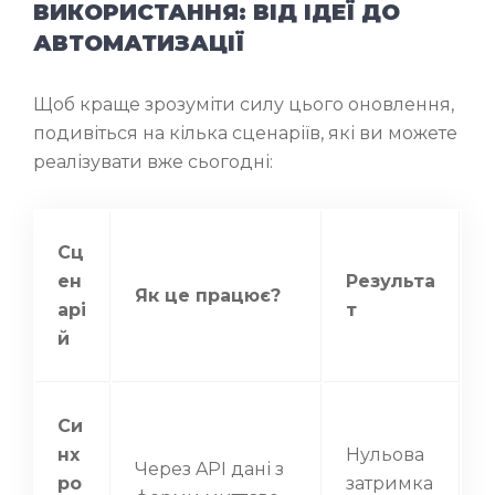
ВИКОРИСТАННЯ: ВІД ІДЕЇ ДО
АВТОМАТИЗАЦІЇ
Щоб краще зрозуміти силу цього оновлення,
подивіться на кілька сценаріїв, які ви можете
реалізувати вже сьогодні:
Сц
ен
Результа
Як це працює?
арі
т
й
Си
нх
Нульова
Через API дані з
ро
затримка