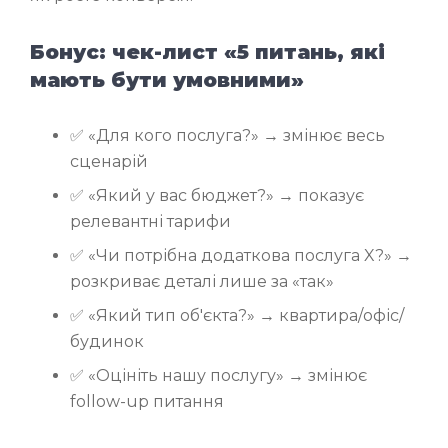
Бонус: чек-лист «5 питань, які
мають бути умовними»
✅ «Для кого послуга?» → змінює весь
сценарій
✅ «Який у вас бюджет?» → показує
релевантні тарифи
✅ «Чи потрібна додаткова послуга X?» →
розкриває деталі лише за «так»
✅ «Який тип об'єкта?» → квартира/офіс/
будинок
✅ «Оцініть нашу послугу» → змінює
follow-up питання