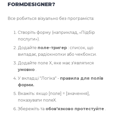
FORMDESIGNER?
Все робиться візуально без програміста:
Створіть форму (наприклад, «Підбір
послуги»).
Додайте
поле-тригер
: список, що
випадає, радіокнопки або чекбокси.
Додайте поле X, яке має з'являтися
умовно
.
У вкладці "Логіка" -
правила для полів
форми.
Вкажіть: якщо [поле] = [значення],
показувати полеХ.
Збережіть та
обов'язково протестуйте
.