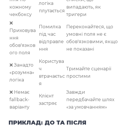
логіка
кожному
випадають, як
плутається
чекбоксу
тригери
❌
Помилка
Переконайтеся, що
Приховува
під час
умовні поля не є
ння
відправле
обов'язковими, якщо
обов'язков
ння
не показані
ого поля
Користува
❌ Занадто
ч
Тримайте сценарії
«розумна»
втрачаєтьс
простими
логіка
я
❌ Немає
Завжди
Клієнт
fallback-
передбачайте шлях
застряє
варіанту
«за умовчанням»
ПРИКЛАД: ДО ТА ПІСЛЯ