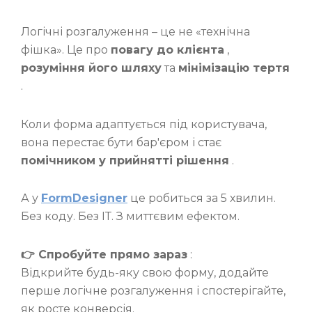
Логічні розгалуження – це не «технічна
фішка». Це про
повагу до клієнта
,
розуміння його шляху
та
мінімізацію тертя
.
Коли форма адаптується під користувача,
вона перестає бути бар'єром і стає
помічником у прийнятті рішення
.
А у
FormDesigner
це робиться за 5 хвилин.
Без коду. Без ІТ. З миттєвим ефектом.
👉 Спробуйте прямо зараз
:
Відкрийте будь-яку свою форму, додайте
перше логічне розгалуження і спостерігайте,
як росте конверсія.