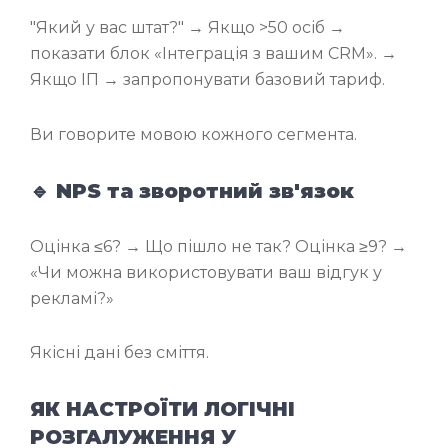
"Який у вас штат?" → Якщо >50 осіб →
показати блок «Інтеграція з вашим CRM». →
Якщо ІП → запропонувати базовий тариф.
Ви говорите мовою кожного сегмента.
🔹 NPS та зворотний зв'язок
Оцінка ≤6? → Що пішло не так? Оцінка ≥9? →
«Чи можна використовувати ваш відгук у
рекламі?»
Якісні дані без сміття.
ЯК НАСТРОЇТИ ЛОГІЧНІ
РОЗГАЛУЖЕННЯ У