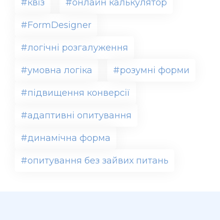
#квіз
#онлайн калькулятор
#FormDesigner
#логічні розгалуження
#умовна логіка
#розумні форми
#підвищення конверсії
#адаптивні опитування
#динамічна форма
#опитування без зайвих питань