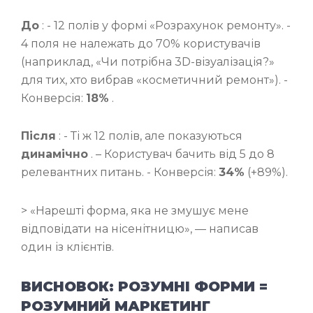
До
: - 12 полів у формі «Розрахунок ремонту». -
4 поля не належать до 70% користувачів
(наприклад, «Чи потрібна 3D-візуалізація?»
для тих, хто вибрав «косметичний ремонт»). -
Конверсія:
18%
.
Після
: - Ті ж 12 полів, але показуються
динамічно
. – Користувач бачить від 5 до 8
релевантних питань. - Конверсія:
34%
(+89%).
> «Нарешті форма, яка не змушує мене
відповідати на нісенітницю», — написав
один із клієнтів.
ВИСНОВОК: РОЗУМНІ ФОРМИ =
РОЗУМНИЙ МАРКЕТИНГ