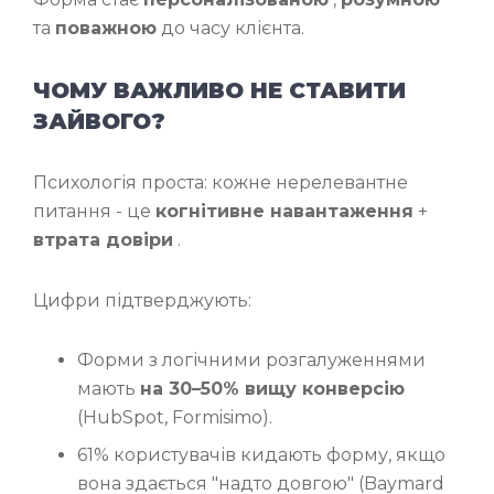
та
поважною
до часу клієнта.
ЧОМУ ВАЖЛИВО НЕ СТАВИТИ
ЗАЙВОГО?
Психологія проста: кожне нерелевантне
питання - це
когнітивне навантаження
+
втрата довіри
.
Цифри підтверджують:
Форми з логічними розгалуженнями
мають
на 30–50% вищу конверсію
(HubSpot, Formisimo).
61% користувачів кидають форму, якщо
вона здається "надто довгою" (Baymard