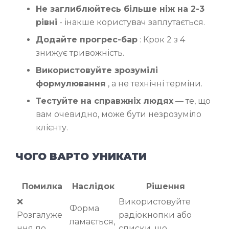
Не заглиблюйтесь більше ніж на 2-3
рівні
- інакше користувач заплутається.
Додайте прогрес-бар
: Крок 2 з 4
знижує тривожність.
Використовуйте зрозумілі
формулювання
, а не технічні терміни.
Тестуйте на справжніх людях
— те, що
вам очевидно, може бути незрозуміло
клієнту.
ЧОГО ВАРТО УНИКАТИ
Помилка
Наслідок
Рішення
❌
Використовуйте
Форма
Розгалуже
радіокнопки або
ламається,
ння по
списки, що