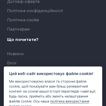
Договір-оферта
Політика конфіденційності
Політика cookie
Партнерам
Що почитати?
Новини
Блог
База знань
Цей веб-сайт використовує файли cookie!
Ми використовуємо власні та сторонні файли
Для розробників
cookie, щоб показувати вам більш релевантний
Вбудований AI-асистент
контент на основі вашої історії переглядів і навігації.
Будь ласка, прийміть або змініть налаштування
MCP для AI-клієнтів
файлів cookie. Ось наша
політика використання