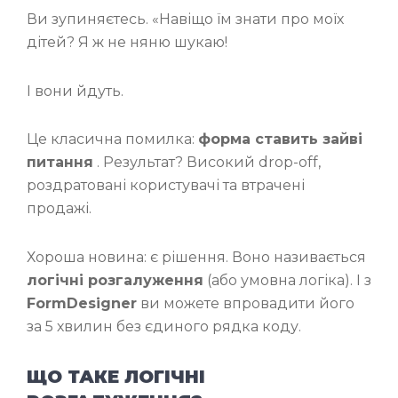
Ви зупиняєтесь. «Навіщо їм знати про моїх
дітей? Я ж не няню шукаю!
І вони йдуть.
Це класична помилка:
форма ставить зайві
питання
. Результат? Високий drop-off,
роздратовані користувачі та втрачені
продажі.
Хороша новина: є рішення. Воно називається
логічні розгалуження
(або умовна логіка). І з
FormDesigner
ви можете впровадити його
за 5 хвилин без єдиного рядка коду.
ЩО ТАКЕ ЛОГІЧНІ