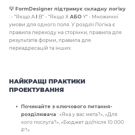
💡 FormDesigner підтримує складну логіку
: - "Якщо A
І
B" - "Якщо X
АБО
Y" - Множинні
умови для одного поля. У розділі Логіка є
правила переходу на сторінки, правила для
результатів форми, правила для
переадресацій та інших.
НАЙКРАЩІ ПРАКТИКИ
ПРОЕКТУВАННЯ
Починайте з ключового питання-
розділювача
: «Яка у вас мета?», «Для
кого послуга?», «Бюджет до/після 10 000
₽?»