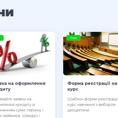
ни
Free
вка на оформлення
Форма реєстрації на
диту
курс
ймайте заявки на
Шаблон форми реєстрації
млення кредиту із
курс навчання з вибором
аченням суми, терміну і
дисципліни
х заявника. Швидко і