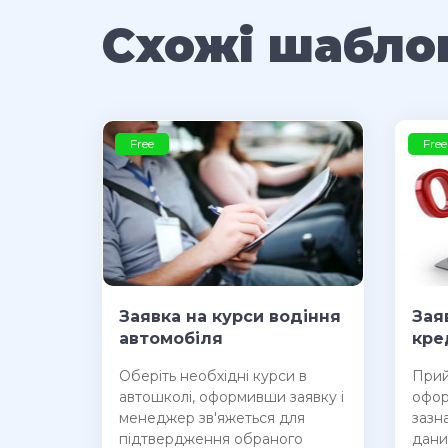
Схожі шабло
Free
Free
Заявка на курси водіння
Зая
автомобіля
кре
Оберіть необхідні курси в
​При
автошколі, оформивши заявку і
офор
менеджер зв'яжеться для
зазн
підтвердження обраного
дани