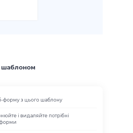
м шаблоном
еб-форму з цього шаблону
внюйте і видаляйте потрібні
-форми