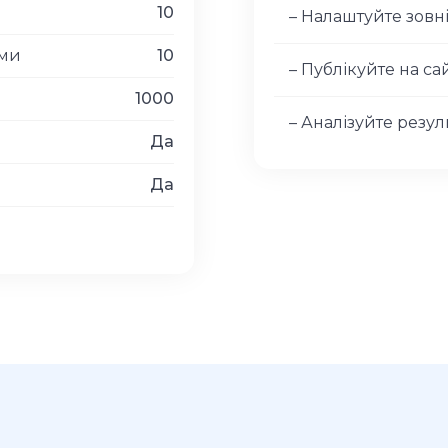
10
– Налаштуйте зовн
рми
10
– Публікуйте на са
1000
– Аналізуйте резул
Да
Да