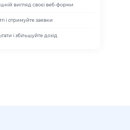
ішній вигляд своєї веб-форми
йті і отримуйте заявки
ьтати і збільшуйте дохід