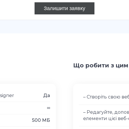
Що робити з ци
signer
Да
– Створіть свою в
∞
– Редагуйте, допо
елементи цієї веб
500 МБ