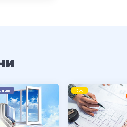
ни
tinum
Gold