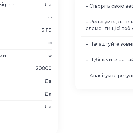
signer
Да
– Створіть свою в
∞
– Редагуйте, допо
елементи цієї веб
5 ГБ
∞
– Налаштуйте зовн
рми
∞
– Публікуйте на са
20000
– Аналізуйте резул
Да
Да
Да