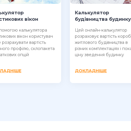
ькулятор
Калькулятор
стикових вікон
будівництва будинк
помогою калькулятора
Цей онлайн-калькулятор
тикових вікон користувач
розраховує вартість коро
 розрахувати вартість
житлового будівництва в
ного профілю, склопакета
різних комплектаціях і пок
даткових опцій
ціну зведення будинку
ЛАДНІШЕ
ДОКЛАДНІШЕ