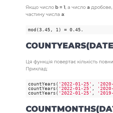
Якщо число
b = 1
, а число
a
дробове,
частину числа
a
:
COUNTYEARS(DATE1
Ця функція повертає кількість повних
Приклад:
countYears(
'2022-01-25'
, 
'2020
countYears(
'2022-01-25'
, 
'2020
countYears(
'2022-01-25'
, 
'2019
COUNTMONTHS(DAT