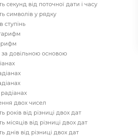
ть секунд від поточної дати і часу
ть символів у рядку
в ступінь
гарифм
арифм
 за довільною основою
іанах
адіанах
адіанах
 радіанах
ення двох чисел
ть років від різниці двох дат
ть місяців від різниці двох дат
ть днів від різниці двох дат