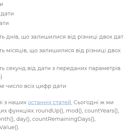
ти
 дати
дати
ть днів, що залишилися від різниці двох дат
ть місяців, що залишилися від різниці двох
ть секунд від дати з переданих параметрів
)
е число всіх цифр дати
і з наших
останніх статей.
Сьогодні ж ми
х функціях: roundUp(), mod(), countYears(),
onth(), day(), countRemainingDays(),
alue().