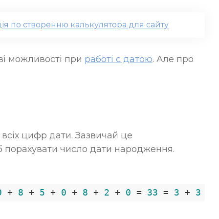
ція по створенню калькулятора для сайту
ві можливості при
работі с датою
. Але про
всіх цифр дати. Зазвичай це
об порахувати число дати народження.
9
 + 
8
 + 
5
 + 
0
 + 
8
 + 
2
 + 
0
 = 
33
 = 
3
 + 
3
 = 