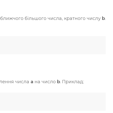
ближчого більшого числа, кратного числу
b
.
ілення числа
a
на число
b
. Приклад: