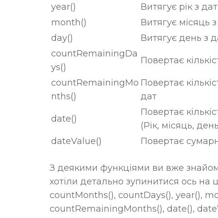
year()
Витягує рік з да
month()
Витягує місяць з
day()
Витягує день з 
countRemainingDa
Повертає кількіс
ys()
countRemainingMo
Повертає кількіс
nths()
дат
Повертає кількіс
date()
(Рік, місяць, день
dateValue()
Повертає сумарн
З деякими функціями ви вже знайом
хотіли детально зупинитися ось на ци
countMonths(), countDays(), year(), m
countRemainingMonths(), date(), dateV