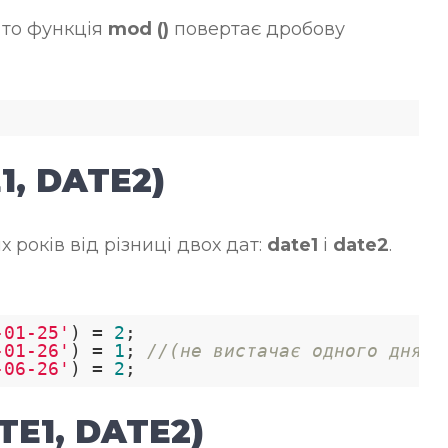
 то функція
mod ()
повертає дробову
, DATE2)
 років від різниці двох дат:
date1
і
date2
.
-01-25'
) = 
2
;

-01-26'
) = 
1
; 
//(не вистачає одного дня д
-06-26'
) = 
2
E1, DATE2)