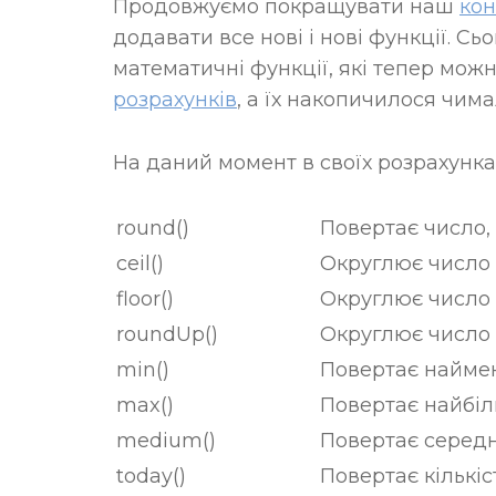
Продовжуємо покращувати наш
кон
додавати все нові і нові функції. Сь
математичні функції, які тепер мож
розрахунків
, а їх накопичилося чима
На даний момент в своїх розрахунка
round()
Повертає число,
ceil()
Округлює число 
floor()
Округлює число
roundUp()
Округлює число 
min()
Повертає наймен
max()
Повертає найбіл
medium()
Повертає середн
today()
Повертає кількіс