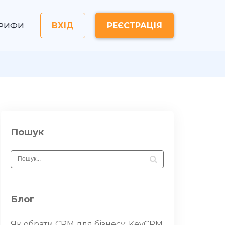
АРИФИ
ВХІД
РЕЄСТРАЦІЯ
Пошук
Блог
Як обрати CRM для бізнесу: KeyCRM