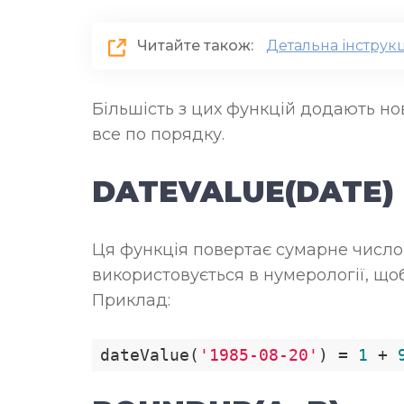
Читайте також:
Детальна інструк
Більшість з цих функцій додають но
все по порядку.
DATEVALUE(DATE)
Ця функція повертає сумарне число 
використовується в нумерології, щ
Приклад:
dateValue(
'1985-08-20'
) = 
1
 + 