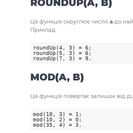
ROUNDUP(A, B)
Ця функція округлює число
a
до най
Приклад:
roundUp(4, 3) = 6;

roundUp(5, 3) = 6;

MOD(A, B)
Ця функція повертає залишок від д
mod(10, 3) = 1;

mod(10, 2) = 0;
