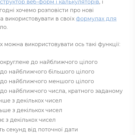
структор веб-форм і калькуляторів
, і
огодні хочемо розповісти про нові
на використовувати в своїх
формулах для
ло.
х можна використовувати ось такі функції:
 округлене до найближчого цілого
до найближчого більшого цілого
 до найближчого меншого цілого
до найближчого числа, кратного заданому
ше з декількох чисел
ьше з декількох чисел
є з декількох чисел
ть секунд від поточної дати