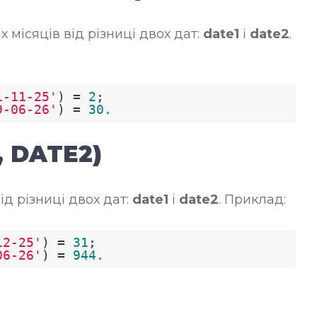
 місяців від різниці двох дат:
date1
і
date2
.
1-11-25'
) = 
2
;

9-06-26'
) = 
30.
 DATE2)
ід різниці двох дат:
date1
і
date2
. Приклад:
12-25'
) = 
31
;

06-26'
) = 
944.