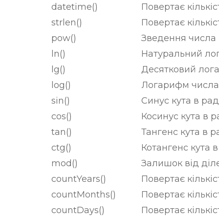
datetime()
Повертає кількіс
strlen()
Повертає кількіс
pow()
Зведення числа 
ln()
Натуральний ло
lg()
Десятковий лог
log()
Логарифм числа
sin()
Синус кута в рад
cos()
Косинус кута в р
tan()
Тангенс кута в р
ctg()
Котангенс кута в
mod()
Залишок від діл
countYears()
Повертає кількіс
countMonths()
Повертає кількіс
countDays()
Повертає кількіс