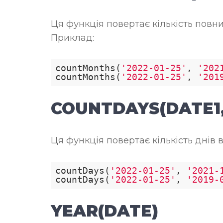
Ця функція повертає кількість повних
Приклад:
countMonths(
'2022-01-25'
, 
'202
countMonths(
'2022-01-25'
, 
'201
COUNTDAYS(DATE1,
Ця функція повертає кількість днів в
countDays(
'2022-01-25'
, 
'2021-
countDays(
'2022-01-25'
, 
'2019-
YEAR(DATE)